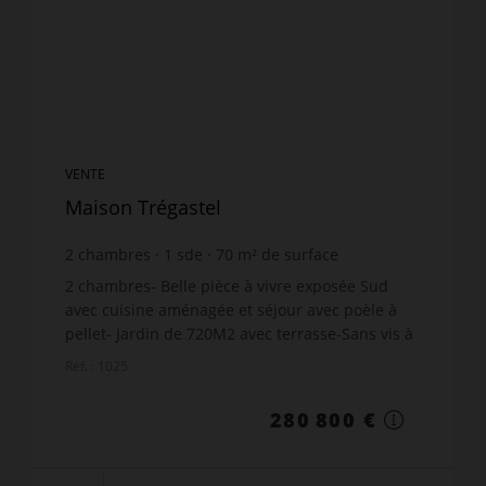
VENTE
Maison Trégastel
2
chambres
1
sde
70
m² de surface
791
m² de terrain
4 011,43 €
prix / m²
2 chambres- Belle pièce à vivre exposée Sud
avec cuisine aménagée et séjour avec poèle à
pellet- Jardin de 720M2 avec terrasse-Sans vis à
vis-3kms Plages et commerces-
Réf. : 1025
280 800 €