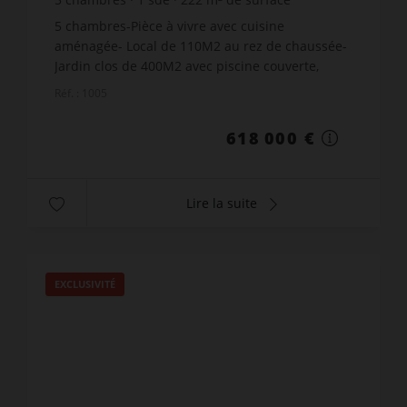
581
m² de terrain
2 783,78 €
prix / m²
5 chambres-Pièce à vivre avec cuisine
aménagée- Local de 110M2 au rez de chaussée-
Jardin clos de 400M2 avec piscine couverte,
chauffée et grande terrasse de 70M2- Garage-
Réf. : 1005
Très belle situation- ...
618 000 €
Lire la suite
EXCLUSIVITÉ