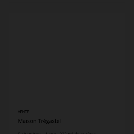
VENTE
Maison Trégastel
5
chambres
1
sde
222
m² de surface