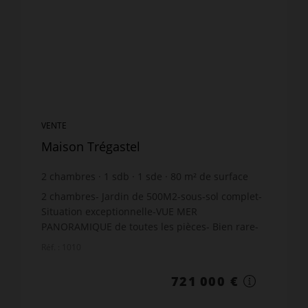
VENTE
Maison Trégastel
2
chambres
1
sdb
1
sde
80
m² de surface
540
m² de terrain
9 012,5 €
prix / m²
2 chambres- Jardin de 500M2-sous-sol complet-
Situation exceptionnelle-VUE MER
PANORAMIQUE de toutes les pièces- Bien rare-
accès direct toutes Plages-
Réf. : 1010
721 000 €