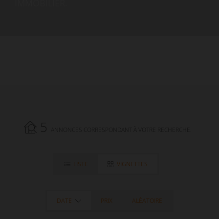
IMMOBILIER.
5
ANNONCES CORRESPONDANT À VOTRE RECHERCHE.
LISTE
VIGNETTES
DATE
PRIX
ALÉATOIRE