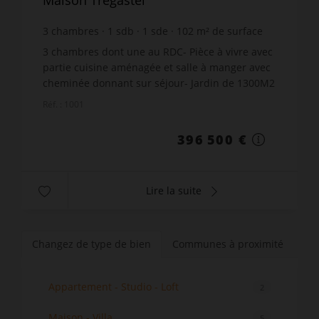
3
chambres
1
sdb
1
sde
102
m² de surface
1 442
m² de terrain
3 887,25 €
prix / m²
3 chambres dont une au RDC- Pièce à vivre avec
partie cuisine aménagée et salle à manger avec
cheminée donnant sur séjour- Jardin de 1300M2
avec terrasse plein sud- Endroit calme et
Réf. : 1001
beaucoup de charm...
396 500 €
Lire la suite
Changez de type de bien
Communes à proximité
Appartement - Studio - Loft
2
Maison - Villa
5