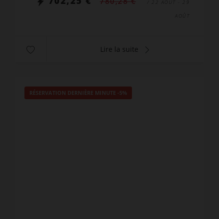
702,25 €
780,28 €
/ 22 AOÛT - 29
AOÛT
Lire la suite
RÉSERVATION DERNIÈRE MINUTE
-5%