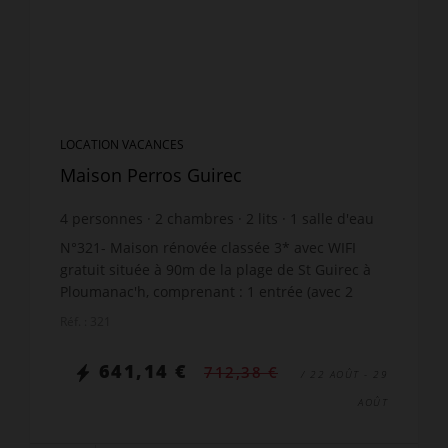
LOCATION VACANCES
Maison Perros Guirec
4
personnes
2
chambres
2
lits
1
salle d'eau
wi-fi
N°321- Maison rénovée classée 3* avec WIFI
gratuit située à 90m de la plage de St Guirec à
Ploumanac'h, comprenant : 1 entrée (avec 2
marches) - 1 belle cuisine équipée avec TV, 3
Réf. : 321
feux gaz, four, ...
641,14 €
712,38 €
/ 22 AOÛT - 29
AOÛT