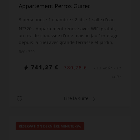
Appartement Perros Guirec
3
personnes
1
chambre
2
lits
1
salle d'eau
wi-fi
N°320 - Appartement rénové avec WIFI gratuit,
au rez-de-chaussée d'une maison (au 1er étage
depuis la rue) avec grande terrasse et jardin,
située à 120m du du port pittoresque de
Réf. : 320
Ploumanac'h, et à 440...
741,27 €
780,28 €
/ 15 AOÛT - 22
AOÛT
Lire la suite
RÉSERVATION DERNIÈRE MINUTE
-5%