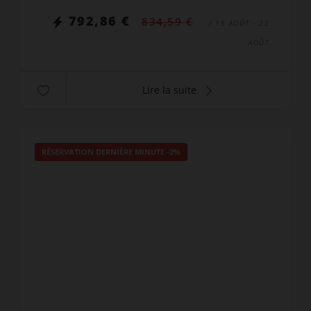
792,86 €
834,59 €
/ 15 AOÛT - 22
AOÛT
Lire la suite
RÉSERVATION DERNIÈRE MINUTE
-2%