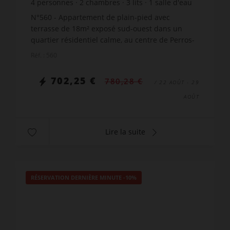
4
personnes
2
chambres
3
lits
1
salle d'eau
N°560 - Appartement de plain-pied avec
terrasse de 18m² exposé sud-ouest dans un
quartier résidentiel calme, au centre de Perros-
Guirec, à 500m des commerces et centre-ville,
Réf. : 560
situé en rez-de-jardin Ré...
702,25 €
780,28 €
/ 22 AOÛT - 29
AOÛT
Lire la suite
RÉSERVATION DERNIÈRE MINUTE
-10%