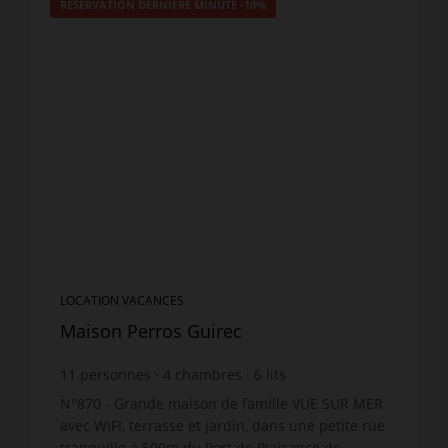
RÉSERVATION DERNIÈRE MINUTE
-10%
LOCATION VACANCES
Maison Perros Guirec
11
personnes
4
chambres
6
lits
2
salles d'eau
1
salle de bain
wi-fi
N°870 - Grande maison de famille VUE SUR MER
avec WIFI, terrasse et jardin, dans une petite rue
tranquille à 500m du Port de Plaisance de