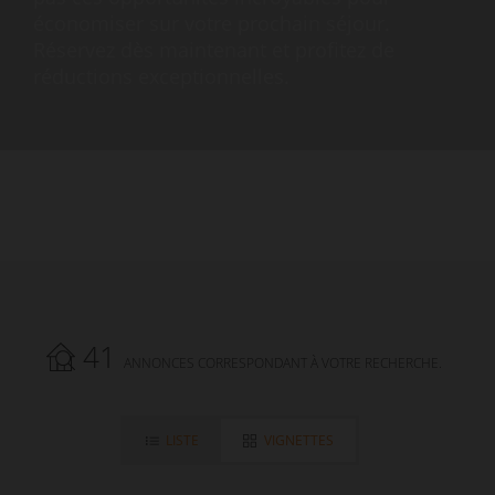
économiser sur votre prochain séjour.
Réservez dès maintenant et profitez de
réductions exceptionnelles.
41
ANNONCES CORRESPONDANT À VOTRE RECHERCHE.
LISTE
VIGNETTES