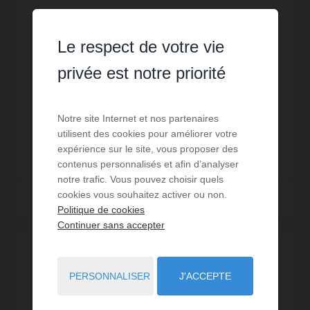
8
personnes
4
chambres
5
lits
2
salles d'eau
1
salle de bain
wi-fi
N°458 - Grande maison rénovée en 2025 très
Le respect de votre vie
bien équipée avec WIFI, jardin, terrasse, vue mer
privée est notre priorité
au loin, à proximité du golf 18 trous de St
Samson, à Pleumeur-Bodou, située route du
Réf. : 458
Golf, comprenant : ...
Notre site Internet et nos partenaires
824,45 €
916,06 €
/ 22 AOÛT - 29
utilisent des cookies pour améliorer votre
expérience sur le site, vous proposer des
AOÛT
contenus personnalisés et afin d’analyser
notre trafic. Vous pouvez choisir quels
cookies vous souhaitez activer ou non.
Lire la suite
Politique de cookies
Continuer sans accepter
RÉSERVATION DERNIÈRE MINUTE
-10%
PERSONNALISER
J'ACCEPTE