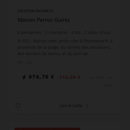
LOCATION VACANCES
Maison Perros Guirec
6
personnes
3
chambres
4
lits
2
salles d'eau
N°323 - Maison avec jardin clos à Ploumanac'h, à
proximité de la plage, du sentier des douaniers,
des terrains de tennis, et du port de
Ploumanac'h, située rue Traverse à Perros-
Réf. : 323
Guirec, comprenant : ...
676,76 €
712,38 €
/ 22 AOÛT - 29
AOÛT
Lire la suite