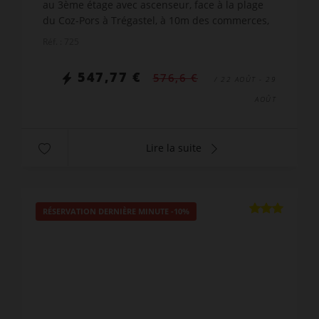
au 3ème étage avec ascenseur, face à la plage
du Coz-Pors à Trégastel, à 10m des commerces,
du Forum de Trégastel, comprenant : 1 séjour
Réf. : 725
avec TV, canapé co...
547,77 €
576,6 €
/ 22 AOÛT - 29
AOÛT
Lire la suite
RÉSERVATION DERNIÈRE MINUTE
-10%