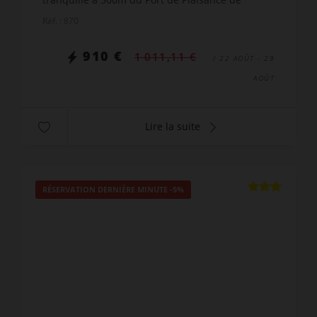
Perros-Guirec et des commerces, rue Park Ar Sav
Réf. : 870
Eol, comprenan...
910 €
1 011,11 €
/ 22 AOÛT - 29
AOÛT
Lire la suite
RÉSERVATION DERNIÈRE MINUTE
-5%