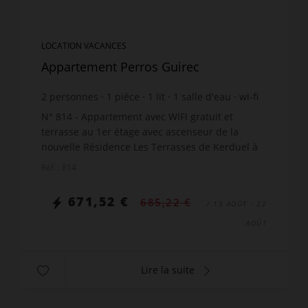
LOCATION VACANCES
Appartement Perros Guirec
2
personnes
1
pièce
1
lit
1
salle d'eau
wi-fi
N° 814 - Appartement avec WIFI gratuit et
terrasse au 1er étage avec ascenseur de la
nouvelle Résidence Les Terrasses de Kerduel à
50m de la mer et 300m du Port de plaisance et
Réf. : 814
des commerces, rue Er...
671,52 €
685,22 €
/ 15 AOÛT - 22
AOÛT
Lire la suite