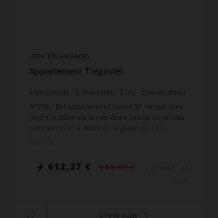
LOCATION VACANCES
Appartement Trégastel
4
personnes
2
chambres
2
lits
2
salles d'eau
N°703 - Bel appartement classé 3* rénové avec
jardin, à 200m de la mer (baie Sainte-Anne) des
commerces et à 400m de la plage du Coz-
Pors/Piscine à Trégastel, au 1er étage, rue du
Réf. : 703
Général de Gaulle, c...
612,27 €
644,49 €
/ 22 AOÛT - 29
AOÛT
Lire la suite