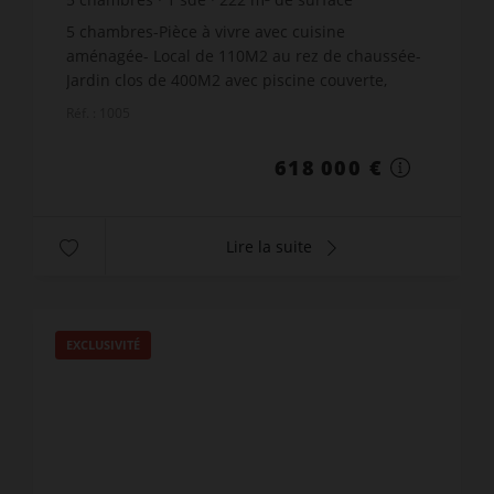
581
m² de terrain
2 783,78 €
prix / m²
5 chambres-Pièce à vivre avec cuisine
aménagée- Local de 110M2 au rez de chaussée-
Jardin clos de 400M2 avec piscine couverte,
chauffée et grande terrasse de 70M2- Garage-
Réf. : 1005
Très belle situation- ...
618 000 €
Lire la suite
EXCLUSIVITÉ