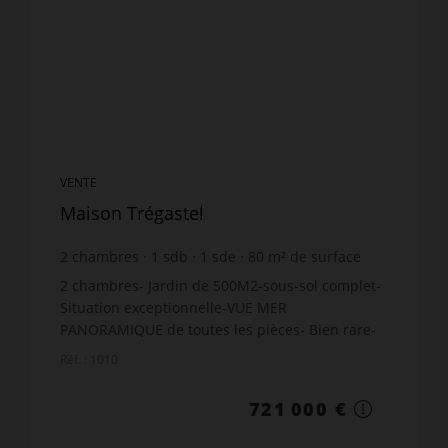
VENTE
Maison Trégastel
2
chambres
1
sdb
1
sde
80
m² de surface
540
m² de terrain
9 012,5 €
prix / m²
2 chambres- Jardin de 500M2-sous-sol complet-
Situation exceptionnelle-VUE MER
PANORAMIQUE de toutes les pièces- Bien rare-
accès direct toutes Plages-
Réf. : 1010
721 000 €