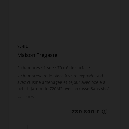
VENTE
Maison Trégastel
2
chambres
1
sde
70
m² de surface
791
m² de terrain
4 011,43 €
prix / m²
2 chambres- Belle pièce à vivre exposée Sud
avec cuisine aménagée et séjour avec poèle à
pellet- Jardin de 720M2 avec terrasse-Sans vis à
vis-3kms Plages et commerces-
Réf. : 1025
280 800 €