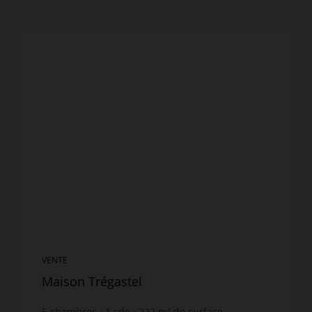
VENTE
Maison Trégastel
5
chambres
1
sde
222
m² de surface