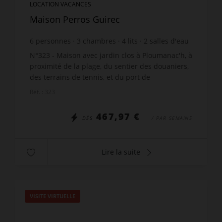
LOCATION VACANCES
Maison Perros Guirec
6
personnes
3
chambres
4
lits
2
salles d'eau
N°323 - Maison avec jardin clos à Ploumanac'h, à
proximité de la plage, du sentier des douaniers,
des terrains de tennis, et du port de
Ploumanac'h, située rue Traverse à Perros-
Réf. : 323
Guirec, comprenant : ...
467,97 €
DÈS
/ PAR SEMAINE
Lire la suite
VISITE VIRTUELLE