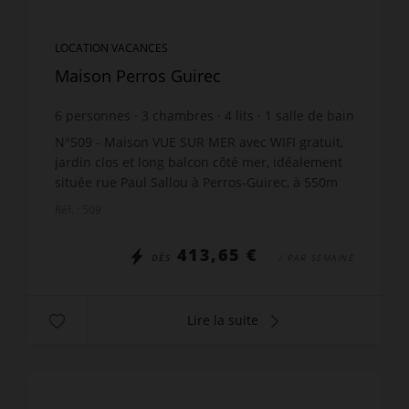
LOCATION VACANCES
Maison Perros Guirec
6
personnes
3
chambres
4
lits
1
salle de bain
wi-fi
N°509 - Maison VUE SUR MER avec WIFI gratuit,
jardin clos et long balcon côté mer, idéalement
située rue Paul Sallou à Perros-Guirec, à 550m
de la plage de Trestraou, comprenant : au rez-
Réf. : 509
de-chaussée...
413,65 €
DÈS
/ PAR SEMAINE
Lire la suite