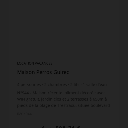
LOCATION VACANCES
Maison Perros Guirec
4
personnes
2
chambres
2
lits
1
salle d'eau
wi-fi
N°944 - Maison récente joliment décorée avec
WIFI gratuit, jardin clos et 2 terrasses à 650m à
pieds de la plage de Trestraou, située boulevard
Jean Mermoz à Perros-Guirec, comprenant : 1
Réf. : 944
entrée don...
508,71 €