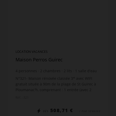
LOCATION VACANCES
Maison Perros Guirec
4
personnes
2
chambres
2
lits
1
salle d'eau
wi-fi
N°321- Maison rénovée classée 3* avec WIFI
gratuit située à 90m de la plage de St Guirec à
Ploumanac'h, comprenant : 1 entrée (avec 2
marches) - 1 belle cuisine équipée avec TV, 3
Réf. : 321
feux gaz, four, ...
508,71 €
DÈS
/ PAR SEMAINE