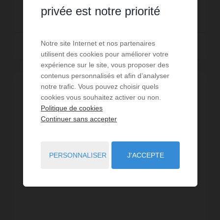
privée est notre priorité
576,6 €
DÈS
/ PAR SEMAINE
Notre site Internet et nos partenaires
Lire la suite
utilisent des cookies pour améliorer votre
expérience sur le site, vous proposer des
contenus personnalisés et afin d’analyser
notre trafic. Vous pouvez choisir quels
cookies vous souhaitez activer ou non.
Politique de cookies
Continuer sans accepter
PERSONNALISER
J'ACCEPTE