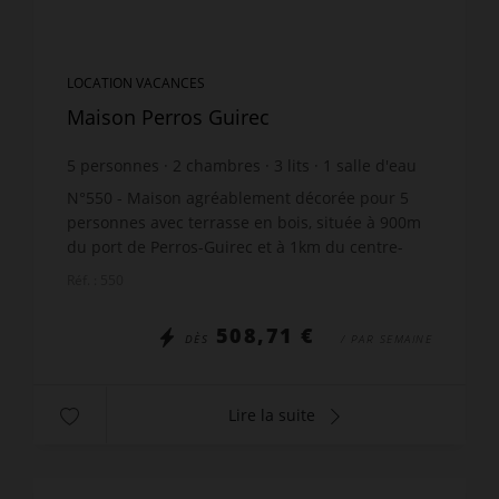
LOCATION VACANCES
Maison Perros Guirec
5
personnes
2
chambres
3
lits
1
salle d'eau
N°550 - Maison agréablement décorée pour 5
personnes avec terrasse en bois, située à 900m
du port de Perros-Guirec et à 1km du centre-
ville, rue des Frères Kerbrat, comprenant : 1
Réf. : 550
pièce principale ...
508,71 €
DÈS
/ PAR SEMAINE
Lire la suite