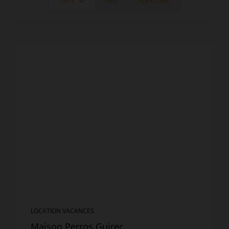
DATE
PRIX
ALÉATOIRE
LOCATION VACANCES
Maison Perros Guirec