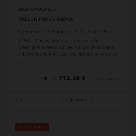
LOCATION VACANCES
Maison Perros Guirec
5
personnes
3
chambres
3
lits
1
salle d'eau
N°551 - Maison située au calme, rue de
Trestrignel à Perros-Guirec à 250m de la mer et
à 450m des commerces, avec grande terrasse en
bois de 35m², comprenant : 1 séjour avec TV
Réf. : 551
donnant sur la terra...
712,38 €
DÈS
/ PAR SEMAINE
Lire la suite
VISITE VIRTUELLE