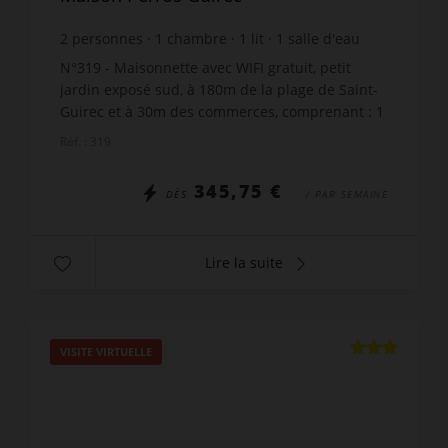
2
personnes
1
chambre
1
lit
1
salle d'eau
wi-fi
N°319 - Maisonnette avec WIFI gratuit, petit
jardin exposé sud, à 180m de la plage de Saint-
Guirec et à 30m des commerces, comprenant : 1
cuisine équipée avec plaque 2 feux
Réf. : 319
vitrocéramique, 1 combin...
345,75 €
DÈS
/ PAR SEMAINE
Lire la suite
VISITE VIRTUELLE