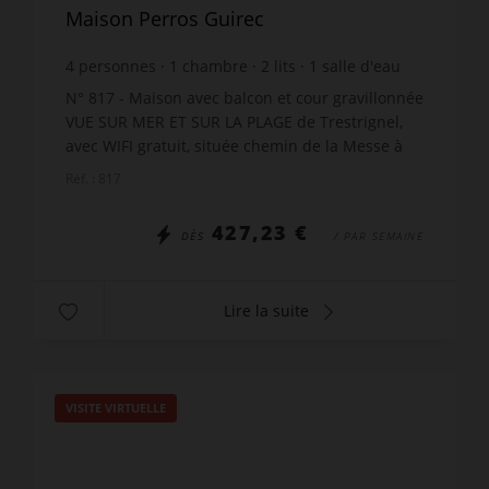
Maison Perros Guirec
4
personnes
1
chambre
2
lits
1
salle d'eau
wi-fi
N° 817 - Maison avec balcon et cour gravillonnée
VUE SUR MER ET SUR LA PLAGE de Trestrignel,
avec WIFI gratuit, située chemin de la Messe à
Perros-Guirec, comprenant : 1 séjour avec
Réf. : 817
canapé converti...
427,23 €
DÈS
/ PAR SEMAINE
Lire la suite
VISITE VIRTUELLE