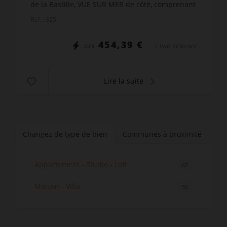
de la Bastille, VUE SUR MER de côté, comprenant
: 1 salle à manger donnant sur la terrasse, avec
Réf. : 325
salon at...
454,39 €
DÈS
/ PAR SEMAINE
Lire la suite
Changez de type de bien
Communes à proximité
Appartement - Studio - Loft
67
Maison - Villa
50