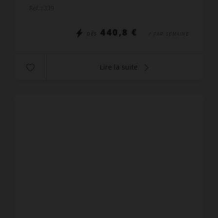
Au rez-de-chaussée surélevé : 1 grand
Réf. : 339
séjour/salon avec po...
440,8 €
DÈS
/ PAR SEMAINE
Lire la suite