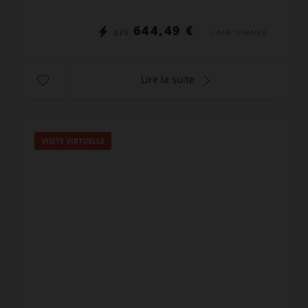
commerces, située rue...
644,49 €
DÈS
/ PAR SEMAINE
Lire la suite
VISITE VIRTUELLE