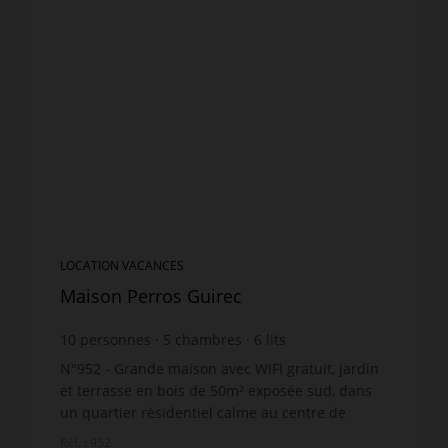
LOCATION VACANCES
Maison Perros Guirec
10
personnes
5
chambres
6
lits
2
salles d'eau
wi-fi
N°952 - Grande maison avec WIFI gratuit, jardin
et terrasse en bois de 50m² exposée sud, dans
un quartier résidentiel calme au centre de
Perros-Guirec, proche plage et à 350m des
Réf. : 952