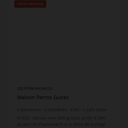
VISITE VIRTUELLE
LOCATION VACANCES
Maison Perros Guirec
6
personnes
4
chambres
4
lits
1
salle d'eau
wi-fi
N°325 - Maison avec WIFI gratuit, jardin à 50m
du port de Ploumanac'h et à 350m de la plage