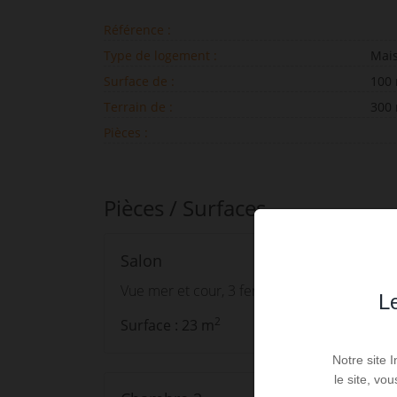
Référence :
Type de logement :
Mai
Surface de :
100
Terrain de :
300
Pièces :
Pièces / Surfaces
Salon
Vue mer et cour, 3 fenêtres, canapé, TV
Le
2
Surface : 23 m
Notre site 
le site, vo