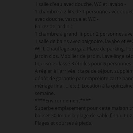
1 salle d'eau avec douche, WC et lavabo -
1 chambre à 2 lits de 1 personne avec couet
avec douche, vasque et WC -
En rez de jardin :
1 chambre à grand lit pour 2 personnes ave
1 salle de bains avec baignoire, lavabo et WC
WIFI. Chauffage au gaz. Place de parking. F
Jardin clos. Mobilier de jardin. Lave-linge s
tourisme classé 3 étoiles pour 6 personnes.
A régler à l'arrivée : taxe de séjour, supplé
dépôt de garantie par empreinte carte banca
ménage final, …etc.). Location à la quinzain
semaine.
****Environnement****
Superbe emplacement pour cette maison trè
baie et 300m de la plage de sable fin du Coz P
Plages et courses à pieds.