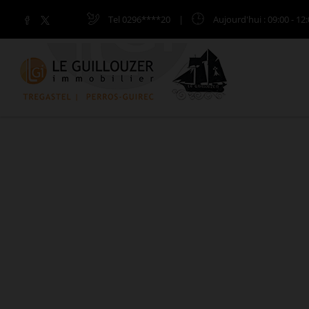
Tel 0296****20
|
Aujourd'hui
: 09:00 - 12: