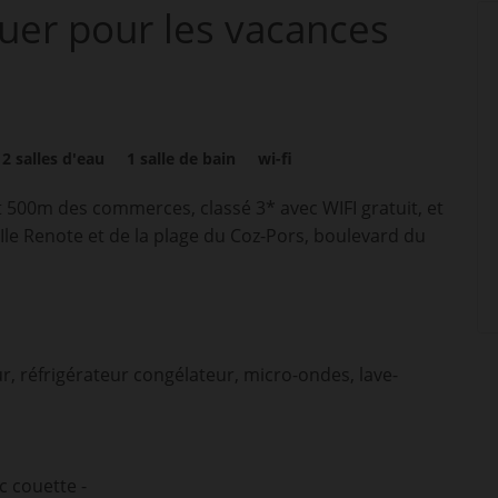
ouer pour les vacances
2
salles d'eau
1
salle de bain
wi-fi
 500m des commerces, classé 3* avec WIFI gratuit, et
l'Ile Renote et de la plage du Coz-Pors, boulevard du
r, réfrigérateur congélateur, micro-ondes, lave-
c couette -