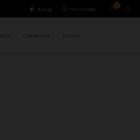
0
Français
Mon Compte
English
Locataires
GENCE
CONCIERGERIE
CONTACT
Propriétaires