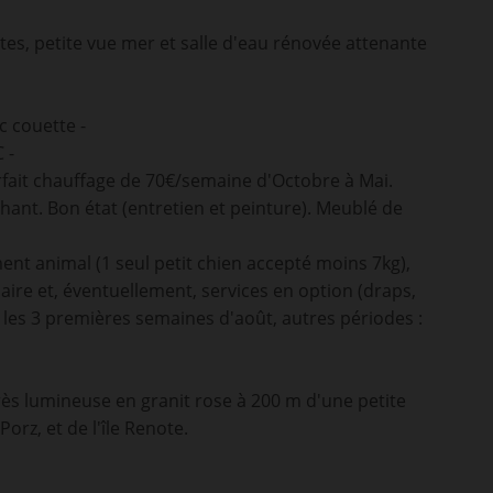
tes, petite vue mer et salle d'eau rénovée attenante
c couette -
 -
orfait chauffage de 70€/semaine d'Octobre à Mai.
échant. Bon état (entretien et peinture). Meublé de
ment animal (1 seul petit chien accepté moins 7kg),
ire et, éventuellement, services en option (draps,
e les 3 premières semaines d'août, autres périodes :
s lumineuse en granit rose à 200 m d'une petite
orz, et de l'île Renote.