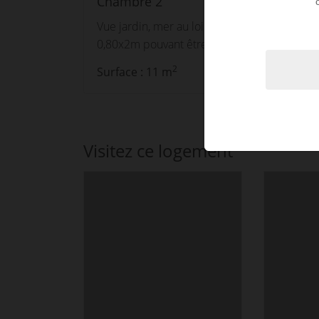
Chambre 2
Vue jardin, mer au loin, 1 fenêtre, 2 lits de
0,80x2m pouvant être rassemblés
2
Surface : 11 m
Visitez ce logement