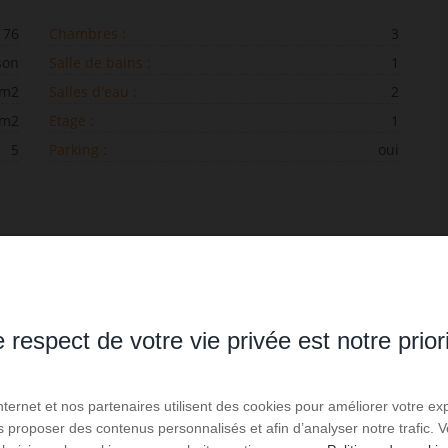
76
Chambres :
3
son
Salle de bains :
1
 m2
Salles d'eau :
2
 m2
Etage :
1
5
Parking :
oui
Chambre 1
Vue cour, 2 fenêtres, 1 grand lit 140cm
 respect de votre vie privée est notre prior
2
Surface : 16,9 m
Internet et nos partenaires utilisent des cookies pour améliorer votre ex
us proposer des contenus personnalisés et afin d’analyser notre trafic.