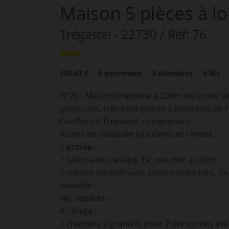
Maison
5 pièces
à l
Trégastel
- 22730
/ Réf: 76
549,43 €
6
personnes
3
chambres
4
lits
N°76 - Maison bretonne à 200m de la mer et
jardin clos, très bien placée à proximité de 
Coz Pors à Trégastel, comprenant :
Au rez de chaussée (surélevé) et rénové :
1 entrée -
1 salon avec canapé, TV, vue mer au loin -
1 cuisine équipée avec plaque induction, fou
vaisselle -
WC séparés -
A l'étage :
1 chambre à grand lit pour 2 personnes ave